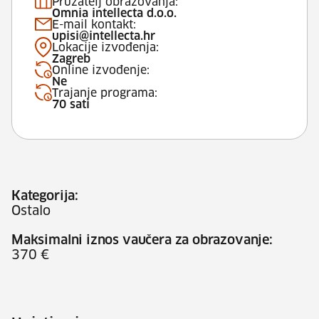
Pružatelj obrazovanja:
Omnia intellecta d.o.o.
E-mail kontakt:
upisi@intellecta.hr
Lokacije izvođenja:
Zagreb
Online izvođenje:
Ne
Trajanje programa:
70 sati
Kategorija:
Ostalo
Maksimalni iznos vaučera za obrazovanje:
370 €