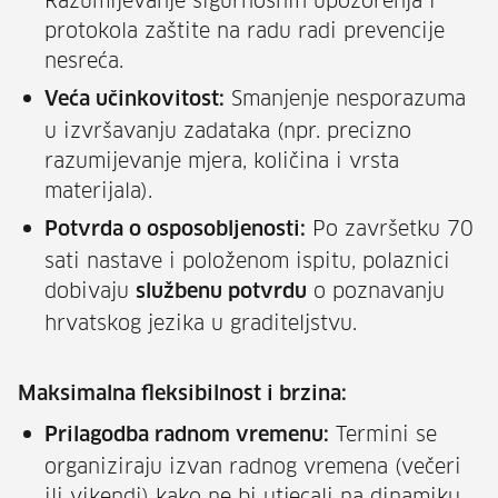
Razumijevanje sigurnosnih upozorenja i
protokola zaštite na radu radi prevencije
nesreća.
Smanjenje nesporazuma
Veća učinkovitost:
u izvršavanju zadataka (npr. precizno
razumijevanje mjera, količina i vrsta
materijala).
Po završetku 70
Potvrda o osposobljenosti:
sati nastave i položenom ispitu, polaznici
dobivaju
o poznavanju
službenu potvrdu
hrvatskog jezika u graditeljstvu.
Maksimalna fleksibilnost i brzina:
Termini se
Prilagodba radnom vremenu:
organiziraju izvan radnog vremena (večeri
ili vikendi) kako ne bi utjecali na dinamiku