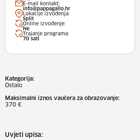
E-mail kontakt:
info@pappagallo.hr
Lokacije izvođenja:
Split
Online izvođenje:
Ne
Trajanje programa:
70 sati
Kategorija:
Ostalo
Maksimalni iznos vaučera za obrazovanje:
370 €
Uvjeti upisa: