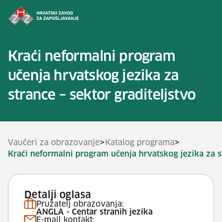
Preskoči na sadržaj
Kraći neformalni program
učenja hrvatskog jezika za
strance – sektor graditeljstvo
>
>
Vaučeri za obrazovanje
Katalog programa
Kraći neformalni program učenja hrvatskog jezika za st
Detalji oglasa
Pružatelj obrazovanja:
ANGLA - Centar stranih jezika
E-mail kontakt: