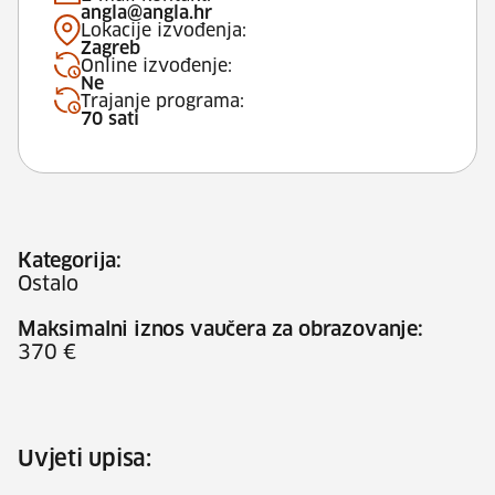
angla@angla.hr
Lokacije izvođenja:
Zagreb
Online izvođenje:
Ne
Trajanje programa:
70 sati
Kategorija:
Ostalo
Maksimalni iznos vaučera za obrazovanje:
370 €
Uvjeti upisa: