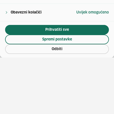
Obavezni kolačići
Uvijek omogućeno
Prihvatiti sve
Spremi postavke
Odbiti
(otv
O vaučerima
Natječaji za zapošljavanje
(otvara se u no
Katalog vještina
Javna nabava