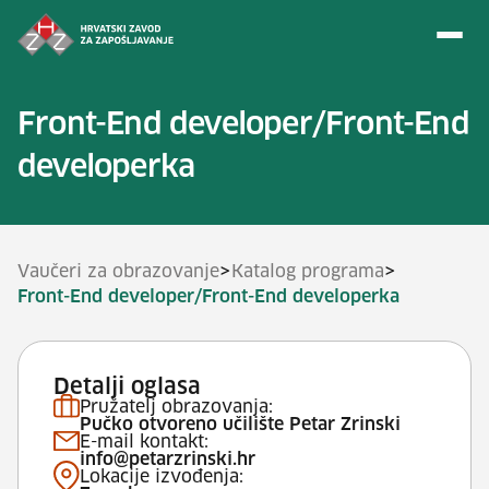
Preskoči na sadržaj
Front-End developer/Front-End
developerka
>
>
Vaučeri za obrazovanje
Katalog programa
Front-End developer/Front-End developerka
Detalji oglasa
Pružatelj obrazovanja:
Pučko otvoreno učilište Petar Zrinski
E-mail kontakt:
info@petarzrinski.hr
Lokacije izvođenja: