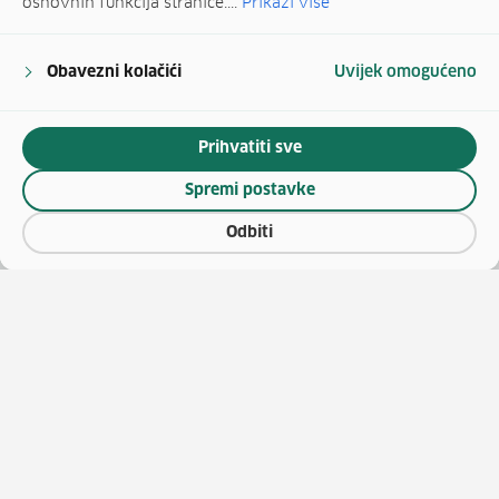
osnovnih funkcija stranice....
Prikaži više
Obavezni kolačići
Uvijek omogućeno
Prihvatiti sve
Spremi postavke
Odbiti
(otv
O vaučerima
Natječaji za zapošljavanje