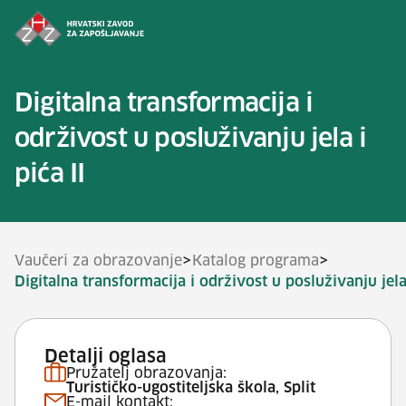
Preskoči na sadržaj
Digitalna transformacija i
održivost u posluživanju jela i
pića II
>
>
Vaučeri za obrazovanje
Katalog programa
Digitalna transformacija i održivost u posluživanju jela 
Detalji oglasa
Pružatelj obrazovanja:
Turističko-ugostiteljska škola, Split
E-mail kontakt: