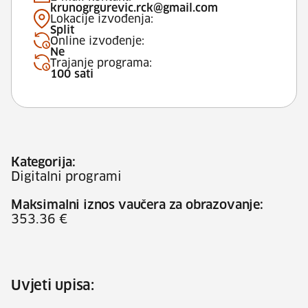
krunogrgurevic.rck@gmail.com
Lokacije izvođenja:
Split
Online izvođenje:
Ne
Trajanje programa:
100 sati
Kategorija:
Digitalni programi
Maksimalni iznos vaučera za obrazovanje:
353.36 €
Uvjeti upisa: