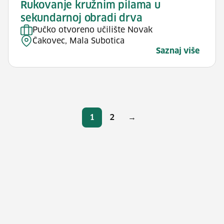
Rukovanje kružnim pilama u
sekundarnoj obradi drva
Pučko otvoreno učilište Novak
Čakovec, Mala Subotica
Saznaj više
Brojevi stranica
1
2
→
Stranica
Stranica