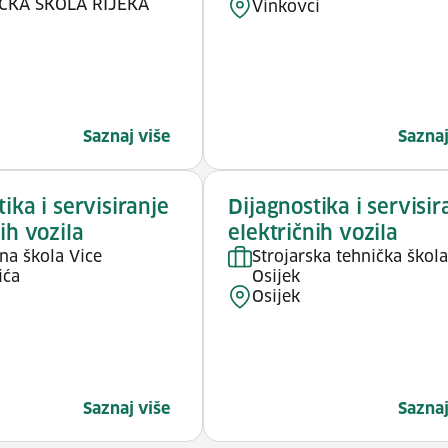
ČKA ŠKOLA RIJEKA
Vinkovci
Saznaj više
Saznaj
ika i servisiranje
Dijagnostika i servisir
ih vozila
električnih vozila
na škola Vice
Strojarska tehnička škol
ića
Osijek
Osijek
Saznaj više
Saznaj