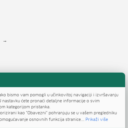
evi stranica objava
→
a
ranica
ako bismo vam pomogli u učinkovitoj navigaciji i izvršavanju
U nastavku ćete pronaći detaljne informacije o svim
om kategorijom pristanka.
egorizirani kao "Obavezni" pohranjuju se u vašem pregledniku
omogućavanje osnovnih funkcija stranice....
Prikaži više