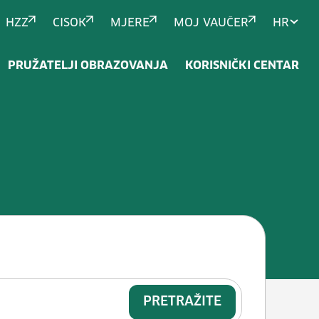
HZZ
CISOK
MJERE
MOJ VAUČER
HR
PRUŽATELJI OBRAZOVANJA
KORISNIČKI CENTAR
aviti komponente na hibridnom i e
PRETRAŽITE