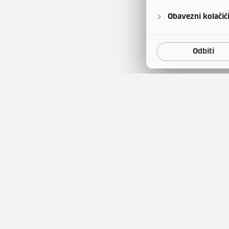
Obavezni kolačić
Odbiti
a
Natječaji za zapošljavanje
(otvara se u
tina
Javna nabava
(otvara 
obrazovanja
Publikacije HZZ-a
entar
Usluge za posloprimce
(otv
tskog kao stranog jezika
Usluge za poslodavce
ini korištenja sredstava
Ministarstvo rada, mirovi
sustava, obitelji i socijalne