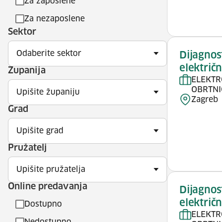
Za zaposlene
Za nezaposlene
Sektor
Odaberite sektor
Dijagnost
električn
Županija
ELEKTR
OBRTNI
Upišite županiju
Zagreb
Grad
Upišite grad
Pružatelj
Upišite pružatelja
Online predavanja
Dijagnost
električn
Dostupno
ELEKTR