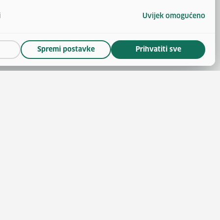
i
Uvijek omogućeno
Spremi postavke
Prihvatiti sve
(otvara se u novom prozoru)
 novom prozoru)
se u novom prozoru)
ara se u novom prozoru)
nskoga
(otvara se u novom prozoru)
 politike