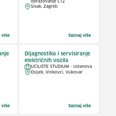
obrazovanje CTZ
Sisak, Zagreb
 više
Saznaj više
anje
Dijagnostika i servisiranje
električnih vozila
a
UČILIŠTE STUDIUM - ustanova
Osijek, Vinkovci, Vukovar
 više
Saznaj više