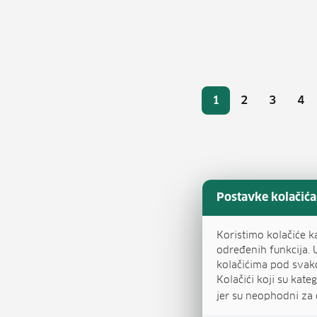
Broj
1
2
3
4
Stranica
Stranica
Stranic
St
Postavke kolačića
Koristimo kolačiće k
određenih funkcija. 
kolačićima pod svak
Kolačići koji su kat
jer su neophodni za 