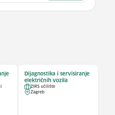
anje
Dijagnostika i servisiranje
električnih vozila
i
ZIRS učilište
Zagreb