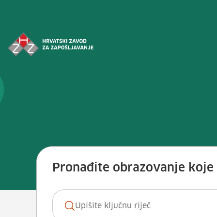
Preskoči na sadržaj
Vještina: <span>Redovito servisi
Pronađite obrazovanje koje ž
Ključna riječ