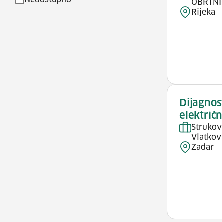
Nedostupno
OBRTNI
Rijeka
Dijagnost
električn
Strukov
Vlatkov
Zadar