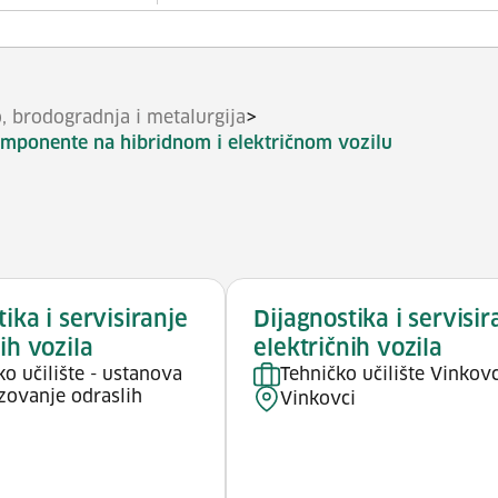
>
o, brodogradnja i metalurgija
 komponente na hibridnom i električnom vozilu
ika i servisiranje
Dijagnostika i servisir
ih vozila
električnih vozila
ko učilište - ustanova
Tehničko učilište Vinkovc
zovanje odraslih
Vinkovci