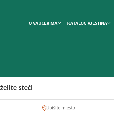
O VAUČERIMA
KATALOG VJEŠTINA
rati/dijagnosticirati kvar i popr
elite steći
Mjesto