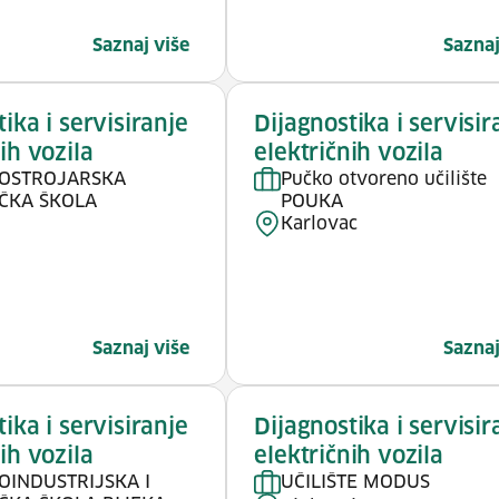
Saznaj više
Saznaj
ika i servisiranje
Dijagnostika i servisir
ih vozila
električnih vozila
OSTROJARSKA
Pučko otvoreno učilište
ČKA ŠKOLA
POUKA
Karlovac
Saznaj više
Saznaj
ika i servisiranje
Dijagnostika i servisir
ih vozila
električnih vozila
OINDUSTRIJSKA I
UČILIŠTE MODUS