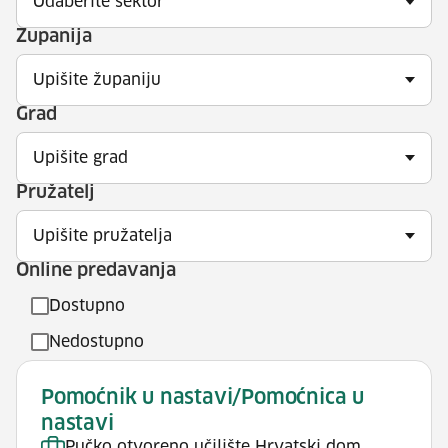
Odaberite sektor
Županija
Upišite županiju
Grad
Upišite grad
Pružatelj
Upišite pružatelja
Online predavanja
Dostupno
Nedostupno
Pomoćnik u nastavi/Pomoćnica u
nastavi
Pučko otvoreno učilište Hrvatski dom