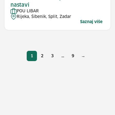
nastavi
POU LIBAR
Rijeka, Šibenik, Split, Zadar
Saznaj više
Brojevi stranica
1
2
3
…
9
→
Stranica
Stranica
Stranica
Stranica