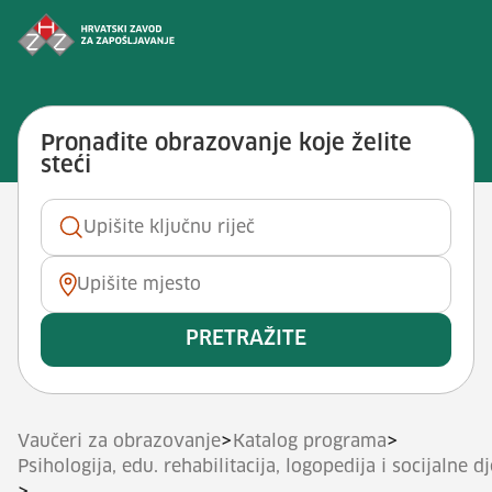
Preskoči na sadržaj
Vještina: <span>Pružati potporu 
Pronađite obrazovanje koje želite
steći
Ključna riječ
Mjesto
PRETRAŽITE
>
>
Vaučeri za obrazovanje
Katalog programa
Psihologija, edu. rehabilitacija, logopedija i socijalne d