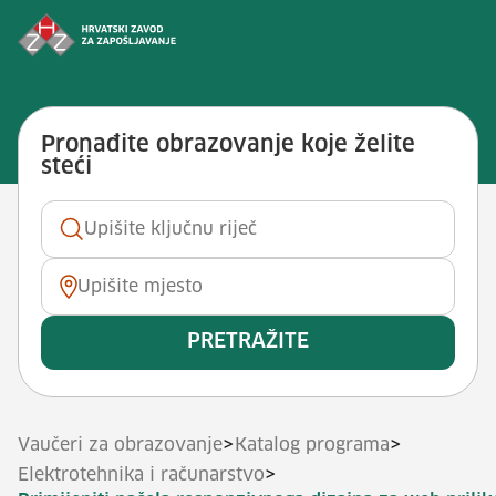
Preskoči na sadržaj
Vještina: <span>Primijeniti nače
Pronađite obrazovanje koje želite
steći
Ključna riječ
Mjesto
PRETRAŽITE
>
>
Vaučeri za obrazovanje
Katalog programa
>
Elektrotehnika i računarstvo