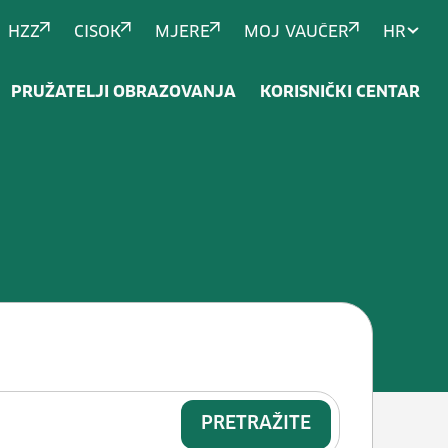
HZZ
CISOK
MJERE
MOJ VAUČER
HR
PRUŽATELJI OBRAZOVANJA
KORISNIČKI CENTAR
ešenja koristeći suvremene medije
PRETRAŽITE