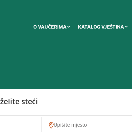
O VAUČERIMA
KATALOG VJEŠTINA
zvijati inovativna dizajnerska rj
elite steći
Mjesto