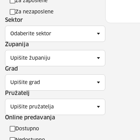
Za zaposlene
Za nezaposlene
Sektor
Odaberite sektor
Županija
Upišite županiju
Grad
Upišite grad
Pružatelj
Upišite pružatelja
Online predavanja
Dostupno