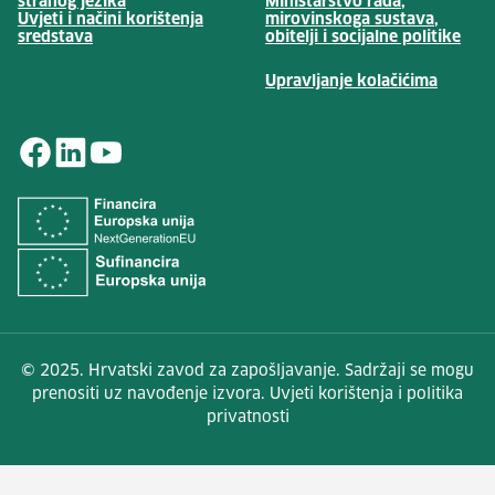
stranog jezika
Ministarstvo rada,
Uvjeti i načini korištenja
mirovinskoga sustava,
(otv
sredstava
obitelji i socijalne politike
Upravljanje kolačićima
© 2025. Hrvatski zavod za zapošljavanje. Sadržaji se mogu
prenositi uz navođenje izvora. Uvjeti korištenja i politika
privatnosti