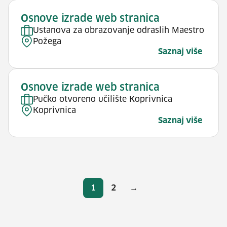
Osnove izrade web stranica
Ustanova za obrazovanje odraslih Maestro
Požega
Saznaj više
Osnove izrade web stranica
Pučko otvoreno učilište Koprivnica
Koprivnica
Saznaj više
Brojevi stranica
1
2
→
Stranica
Stranica