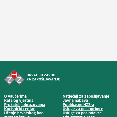
(otv
O vaučerima
Natječaji za zapošljavanje
(otvara se u no
Katalog vještina
Javna nabava
(otvara se 
Pružatelji obrazovanja
Publikacije HZZ-a
Korisnički centar
Usluge za posloprimce
(otvara 
Učenje hrvatskog kao
Usluge za poslodavce