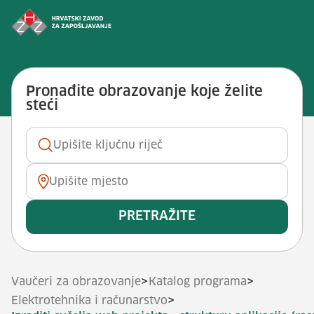
Preskoči na sadržaj
Vještina: <span>Izraditi sučelja 
Pronađite obrazovanje koje želite
steći
Ključna riječ
Mjesto
PRETRAŽITE
>
>
Vaučeri za obrazovanje
Katalog programa
>
Elektrotehnika i računarstvo