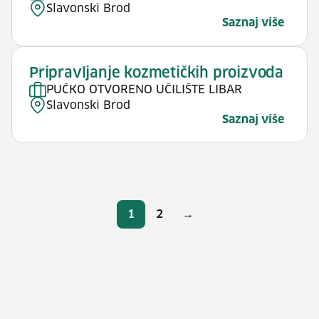
Slavonski Brod
Saznaj više
Pripravljanje kozmetičkih proizvoda
PUČKO OTVORENO UČILIŠTE LIBAR
Slavonski Brod
Saznaj više
Brojevi stranica
1
2
→
Stranica
Stranica