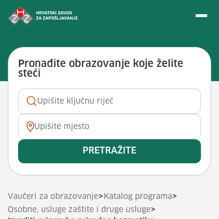
Preskoči na sadržaj
Vještina: <span>Izraditi priprav
Pronađite obrazovanje koje želite
steći
Ključna riječ
Mjesto
PRETRAŽITE
>
>
Vaučeri za obrazovanje
Katalog programa
>
Osobne, usluge zaštite i druge usluge