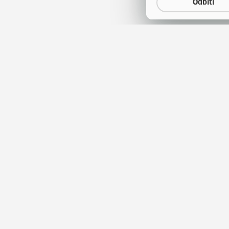
Odbiti
a
Natječaji za zapošljavanje
(otvara se u
tina
Javna nabava
(otvara 
obrazovanja
Publikacije HZZ-a
entar
Usluge za posloprimce
(otv
tskog kao stranog jezika
Usluge za poslodavce
ini korištenja sredstava
Ministarstvo rada, mirovi
sustava, obitelji i socijalne
Upravljanje kolačićima