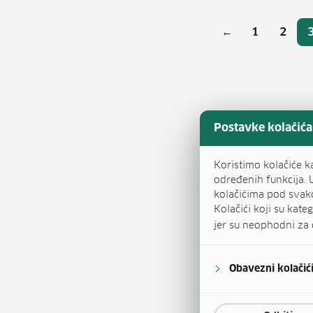
Broj
←
1
2
Stranica
Stran
Postavke kolačića
Koristimo kolačiće k
određenih funkcija. 
kolačićima pod svak
Kolačići koji su kat
jer su neophodni za 
Obavezni kolačić