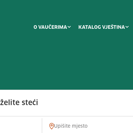
O VAUČERIMA
KATALOG VJEŠTINA
upke skladištenja otpada po kateg
elite steći
Mjesto