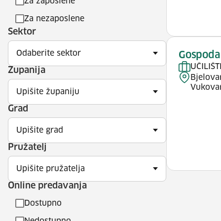
Za zaposlene
Za nezaposlene
Sektor
Odaberite sektor
Gospoda
UČILIŠT
Županija
Bjelovar
Vukova
Upišite županiju
Grad
Upišite grad
Pružatelj
Upišite pružatelja
Online predavanja
Dostupno