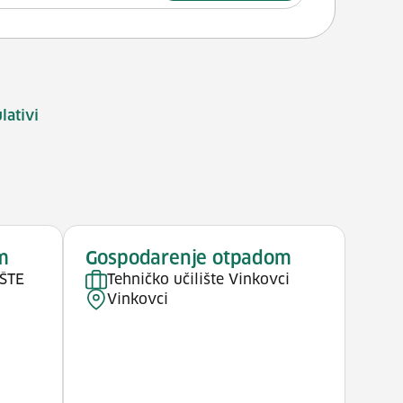
lativi
m
Gospodarenje otpadom
ŠTE
Tehničko učilište Vinkovci
Vinkovci