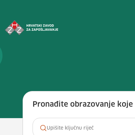
Preskoči na sadržaj
Vještina: <span>Primijeniti post
Pronađite obrazovanje koje ž
Ključna riječ