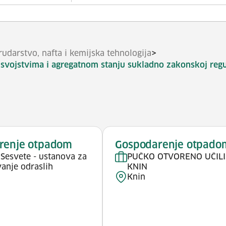
>
rudarstvo, nafta i kemijska tehnologija
, svojstvima i agregatnom stanju sukladno zakonskoj regu
renje otpadom
Gospodarenje otpado
e Sesvete - ustanova za
PUČKO OTVORENO UČILI
anje odraslih
KNIN
Knin