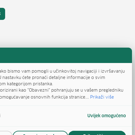
evi stranica objava
3
ica
Stranica
ako bismo vam pomogli u učinkovitoj navigaciji i izvršavanju
U nastavku ćete pronaći detaljne informacije o svim
om kategorijom pristanka.
egorizirani kao "Obavezni" pohranjuju se u vašem pregledniku
omogućavanje osnovnih funkcija stranice....
Prikaži više
i
Uvijek omogućeno