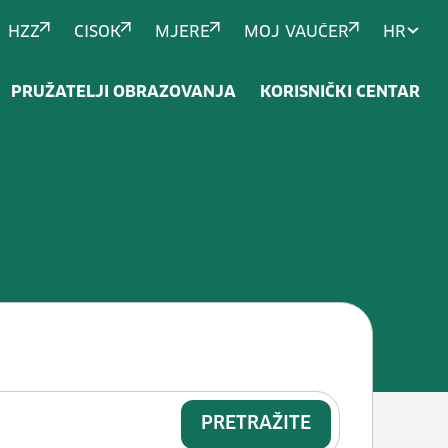
HZZ
CISOK
MJERE
MOJ VAUČER
HR
PRUŽATELJI OBRAZOVANJA
KORISNIČKI CENTAR
oriji, svojstvima i agregatnom st
PRETRAŽITE